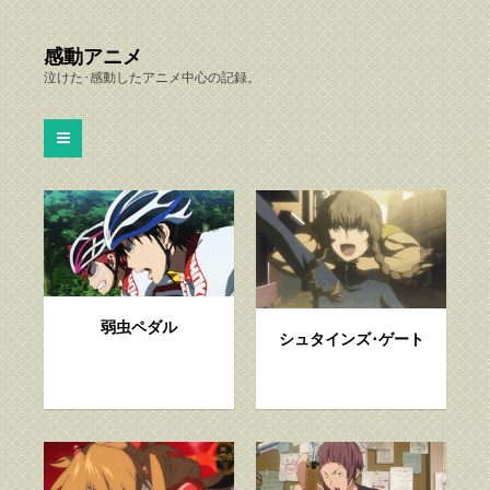
感動アニメ
泣けた･感動したアニメ中心の記録。
弱虫ペダル
シュタインズ･ゲート