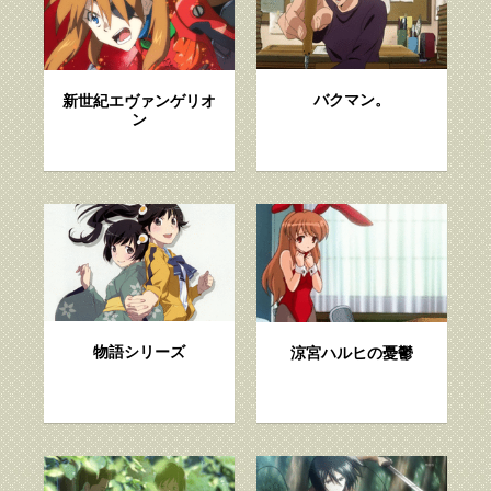
バクマン。
新世紀エヴァンゲリオ
ン
物語シリーズ
涼宮ハルヒの憂鬱