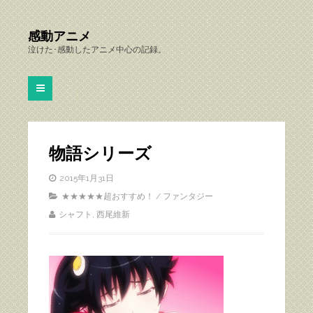
感動アニメ
泣けた･感動したアニメ中心の記録。
物語シリーズ
2015年1月31日
★★★★★超おすすめ！
/
ファンタジー
シャフト
,
西尾維新