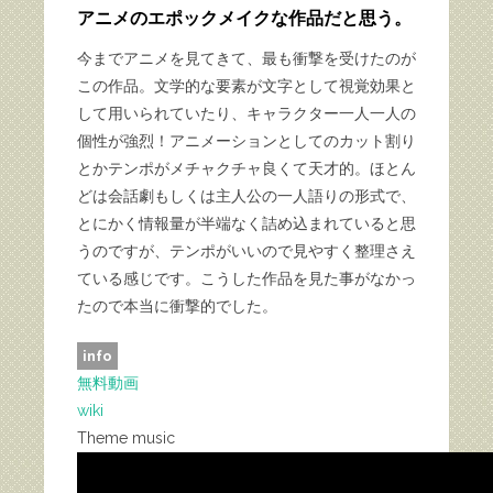
アニメのエポックメイクな作品だと思う。
今までアニメを見てきて、最も衝撃を受けたのが
この作品。文学的な要素が文字として視覚効果と
して用いられていたり、キャラクター一人一人の
個性が強烈！アニメーションとしてのカット割り
とかテンポがメチャクチャ良くて天才的。ほとん
どは会話劇もしくは主人公の一人語りの形式で、
とにかく情報量が半端なく詰め込まれていると思
うのですが、テンポがいいので見やすく整理さえ
ている感じです。こうした作品を見た事がなかっ
たので本当に衝撃的でした。
info
無料動画
wiki
Theme music