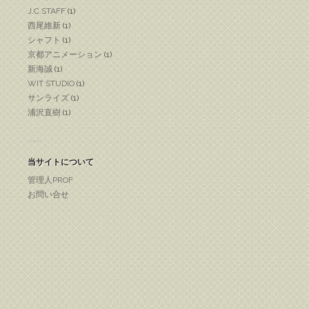
J.C.STAFF
(1)
西尾維新
(1)
シャフト
(1)
京都アニメーション
(1)
新海誠
(1)
WIT STUDIO
(1)
サンライズ
(1)
浦沢直樹
(1)
当サイトについて
管理人PROF
お問い合せ