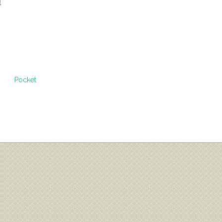
砲
Pocket