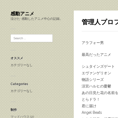
感動アニメ
泣けた･感動したアニメ中心の記録。
管理人プロ
アラフォー男
最高だったアニメ
オススメ
カテゴリーなし
シュタインズゲート
エヴァンゲリオン
物語シリーズ
Categories
涼宮ハルヒの憂鬱
カテゴリーなし
あの日見た花の名前
とらドラ！
君に届け
制作
Angel Beats
マッドハウス
(2)