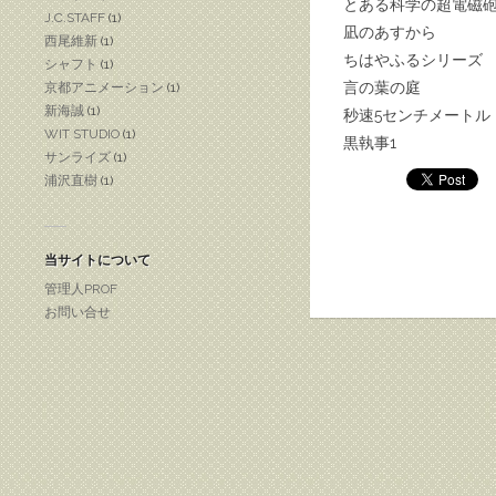
とある科学の超電磁
J.C.STAFF
(1)
凪のあすから
西尾維新
(1)
ちはやふるシリーズ
シャフト
(1)
言の葉の庭
京都アニメーション
(1)
新海誠
(1)
秒速
5
センチメートル
WIT STUDIO
(1)
黒執事
1
サンライズ
(1)
浦沢直樹
(1)
当サイトについて
管理人PROF
お問い合せ